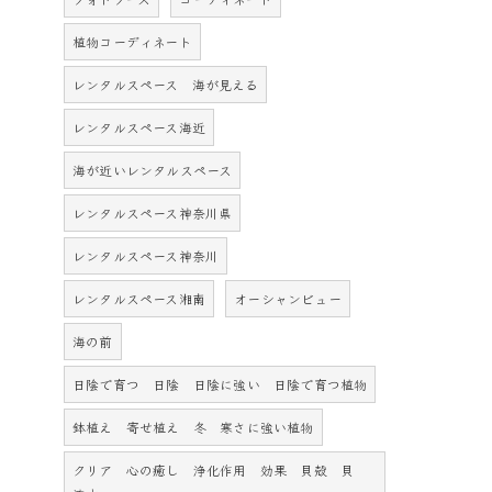
植物コーディネート
レンタルスペース 海が見える
レンタルスペース海近
海が近いレンタルスペース
レンタルスペース神奈川県
レンタルスペース神奈川
レンタルスペース湘南
オーシャンビュー
海の前
日陰で育つ 日陰 日陰に強い 日陰で育つ植物
鉢植え 寄せ植え 冬 寒さに強い植物
クリア 心の癒し 浄化作用 効果 貝殻 貝