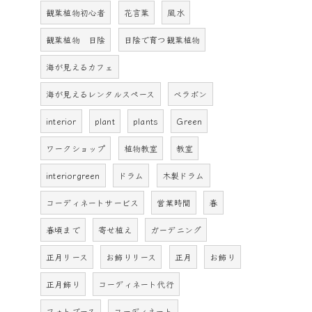
観葉植物初心者
花言葉
風水
観葉植物 日陰
日陰で育つ観葉植物
海が見えるカフェ
海が見えるレンタルスペース
ベラボン
interior
plant
plants
Green
ワークショップ
植物教室
教室
interiorgreen
ドラム
木製ドラム
コーディネートサービス
営業時間
春
春頃まで
寄せ植え
ガーデニング
正月リース
お飾りリース
正月
お飾り
正月飾り
コーディネート代行
フォトブース
コーディネート